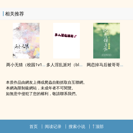
相关推荐
两小无猜（校园‎‌1‍‎‌v‌‍1‎，‎高‌H‌）
多人‎淫‌乱‌‌‎派对（bl肉无剧情）
网恋掉马后被哥哥日哭了（‎高‌H‌）
本质作品由網友上傳或爬蟲自動抓取自互聯網。
本網為限制級網站，未成年者不可閱覽。
如無意中侵犯了您的權利，敬請聯系我們。
首页
阅读记录
搜索小说
顶部