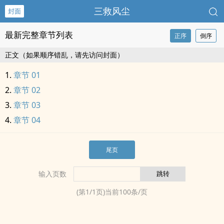
三救风尘
封面
最新完整章节列表
正序
倒序
正文（如果顺序错乱，请先访问封面）
章节 01
章节 02
章节 03
章节 04
尾页
输入页数
(第
1
/
1
页)当前
100
条/页