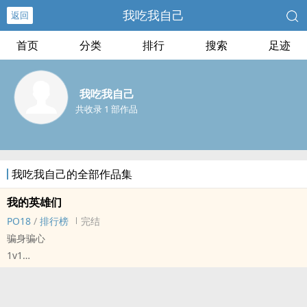
我吃我自己
返回
首页
分类
排行
搜索
足迹
我吃我自己
共收录 1 部作品
我吃我自己的全部作品集
我的英雄们
PO18
/
排行榜
完结
骗身骗心
1v1
标签： BG / 同人 / 校园H / 甜文 / 二创 /