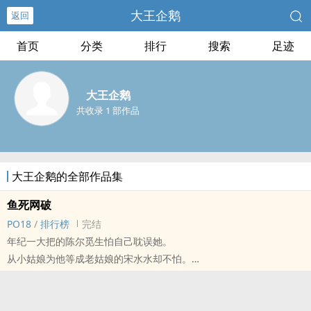
大王企鹅
返回
首页
分类
排行
搜索
足迹
大王企鹅
共收录 1 部作品
大王企鹅的全部作品集
鱼死网破
PO18
/
排行榜
完结
年纪一大把的陈尔觅生怕自己耽误她。
从小姑娘为他等成老姑娘的宋水水却不怕。
我们终究要在一起。
因青睐与着迷。
短篇，素食。