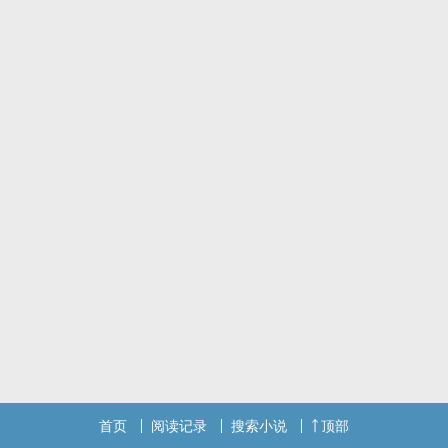
催更微博：大王企鹅。
这文全稿已完。希望数据好看。拜托。
标签： 年上 / 年下 /
首页
阅读记录
搜索小说
顶部