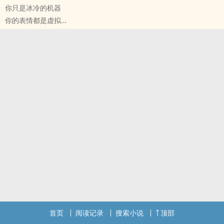
你只是冰冷的机器
算是《捕获》的小番外 关于乐意的迷你篇
你的表情都是虚拟
好像也不是很佛 就 岂一个短字了得！
你的生命来自电芯
标签： 女性向 / 心情抒发 /
----------Gasoline
高中生×大学生 两个小浪催
我想说说话：一家人终于整整齐齐啦
因为是以前上架过的 大家买过的话再买会很亏
就在最后设个收费章
PEACE! 爱心轰炸！
标签： 1V1 / H / 校园 / 心情抒发 /
首页
阅读记录
搜索小说
顶部