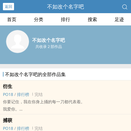
不如改个名字吧
返回
首页
分类
排行
搜索
足迹
不如改个名字吧
共收录 2 部作品
不如改个名字吧的全部作品集
衍生
PO18
/
排行榜
完结
你要记住，我在你身上捅的每一刀都代表着。
我爱你。
躯壳带着心都黑透了的食人花×流连游戏乐于捧杀真心的二世祖
捕获
步步为营，锱铢必较。
PO18
/
排行榜
完结
作者有话说：