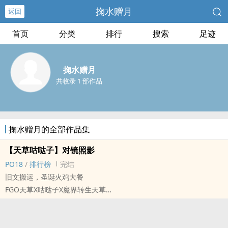
掬水赠月
返回
首页
分类
排行
搜索
足迹
掬水赠月
共收录 1 部作品
掬水赠月的全部作品集
【天草咕哒子】对镜照影
PO18
/
排行榜
完结
旧文搬运，圣诞火鸡大餐
FGO天草X咕哒子X魔界转生天草
标签： 简体版 / ‍‌高‎H‎ / NPH / 同人 / ‎‌‍肉‍文‌‎ /