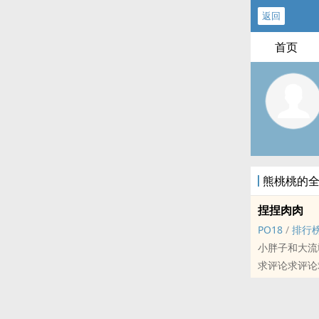
返回
首页
熊桃桃的
捏捏肉肉
PO18
/
排行
小胖子和大流
求评论求评论
标签： 爽文 /