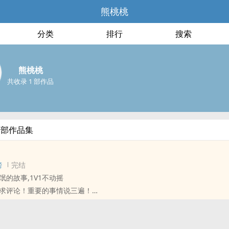
熊桃桃
分类
排行
搜索
熊桃桃
共收录 1 部作品
全部作品集
榜
完结
氓的故事,1V1不动摇
求评论！重要的事情说三遍！
 心情抒发 / 喜剧 /