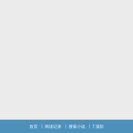
宠肉。
你们的关注就是我动力。
标签： 爽文 / 甜文 /
首页
阅读记录
搜索小说
顶部