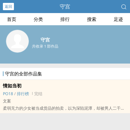
守宫
返回
首页
分类
排行
搜索
足迹
守宫
共收录 1 部作品
守宫的全部作品集
情如当初
PO18
/
排行榜
完结
文案
柔弱无力的少女被当成货品的拍卖，以为深陷泥潭，却被男人二千万
买走…
十年等待让男人甘之若饴，以为无期限的等候却一朝如愿…
首文发表，小新手一枚，只希望各位老板喜欢我写的文文，有剧情有