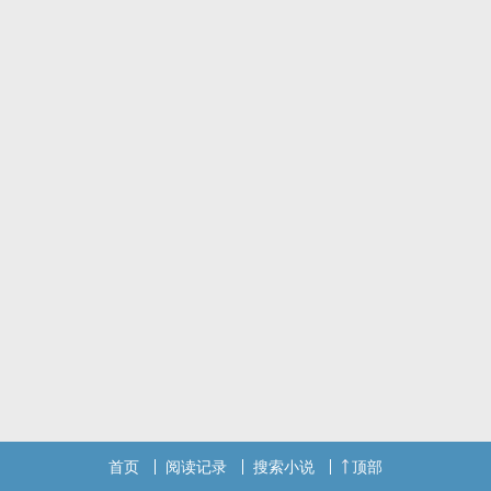
以下是食用指南
玄白露越来越渣了，只愿意在左立尧操她的时候说爱他，一旦拔屌立
刻无情。
左立尧越陷越深了，只想着把玄白露亲亲爱爱再举高高，如何也要花
样走心。
越H爱意越深，左立尧承认，起初只是想玩个新鲜，但是玄白露于
他，越深入越觉其是天价也不换的宝物，越想得越不可得，越不可得
越想得，左立尧用实际行动证明了，人和心，他都要！
高亮提示:各种Play随便玩，女主完全没在怕的！
新文：驯爱（H）已开，欢迎食用~
标签： 爽文 / 女性向 / 不限 / 疗愈 / 甜文 /
首页
阅读记录
搜索小说
顶部