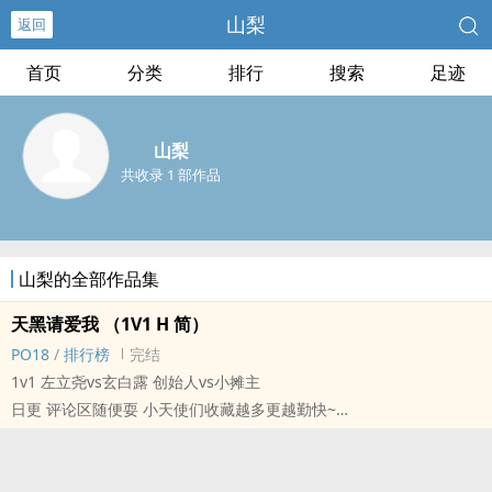
山梨
返回
首页
分类
排行
搜索
足迹
山梨
共收录 1 部作品
山梨的全部作品集
天黑请爱我 （1V1 H 简）
PO18
/
排行榜
完结
1v1 左立尧vs玄白露 创始人vs小摊主
日更 评论区随便耍 小天使们收藏越多更越勤快~
此文又名
#论男主的Flag是怎样立成的？
#问从我包养你啊到我养你啊需要多少个进阶，在线等，挺急的！