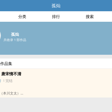
孤灿
分类
排行
搜索
孤灿
共收录 1 部作品
部作品集
】唐宋情不清
榜
完结
（本川文太）
随父母来日本旅游，偶然间碰到了小她两岁的本川文太，想来那时候唐希
那小男生写了一句话，结果留下了“祸根”。
没有想到当年的小正太跨过千山万水过来找她，要她为当年的情书负责，