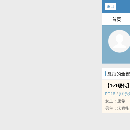
返回
首页
孤灿的全
【1v1现代
PO18
/
排行
女主：唐希
男主：宋宥衢
十年前，唐希
开始萌发，给
十年后，唐希