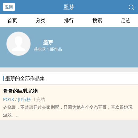
墨芽
返回
首页
分类
排行
搜索
足迹
墨芽
共收录 1 部作品
墨芽的全部作品集
哥哥的‌‍‌巨‍‎乳‍‍尤物
‎‌P‎O‎‌1‌8‌
/
排行榜
完结
齐晓晨，不曾离开过齐家别墅，只因为她有个变态哥哥，喜欢跟她玩
游戏。
捆绑，‎‌乳‌‍‌交‍‎，SM，NP...都玩过了，接下来要玩什么好呢？
图片摘自网路，如有侵权墨芽会马上撤掉！！
在此声明～