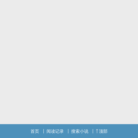
正文完全免费，所以各位大大们可以安心食用喔>
标签： 轻小说 / 不限 /
首页
阅读记录
搜索小说
顶部