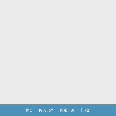
但是她发现，命运好像是无法改变的，那三个男人还是来纠缠她。
一个她都有点吃不消了，还给她三个。
肉太多，她能不能不要了！！！
标签： 爽文 / 女性向 / 喜剧 / 轻松 / 穿越 /
首页
阅读记录
搜索小说
顶部