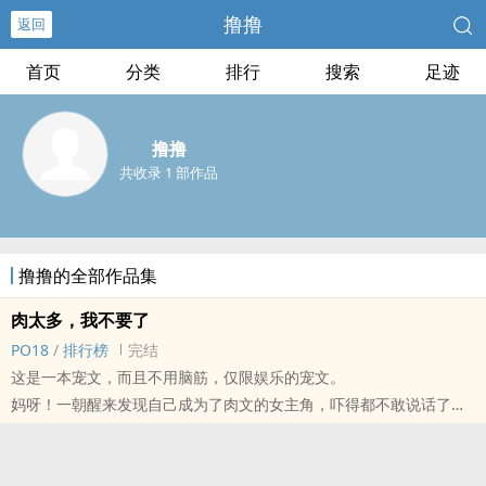
撸撸
返回
首页
分类
排行
搜索
足迹
撸撸
共收录 1 部作品
撸撸的全部作品集
肉太多，我不要了
‍‎‌P‎‎O‎‎1‎‎‍8‌‎
/
排行榜
完结
这是一本宠文，而且不用脑筋，仅限娱乐的宠文。
妈呀！一朝醒来发现自己成为了‎肉‎‍‎文‍‌的女主角，吓得都不敢说话了。
她能够接受女主最后和三个男人在一起，这不代表着她能接受中途和
很多男人上床。
为了改变命运，于是她扮丑，装笨。