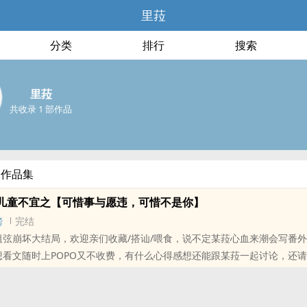
里菈
分类
排行
搜索
里菈
共收录 1 部作品
部作品集
儿童不宜之【可惜事与愿违，可惜不是你】
榜
完结
.26 祖弦崩坏大结局，欢迎亲们收藏/搭讪/喂食，说不定某菈心血来潮会写番外
.24 想看文随时上POPO又不收费，有什么心得感想还能跟某菈一起讨论，还
啦~
们发生意外，会不会一辈子都误会对方疏远自己，然后默默忍受分离啊，