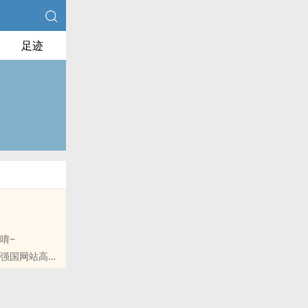
足迹
唷~
请强国网站高擡
因为照目前情