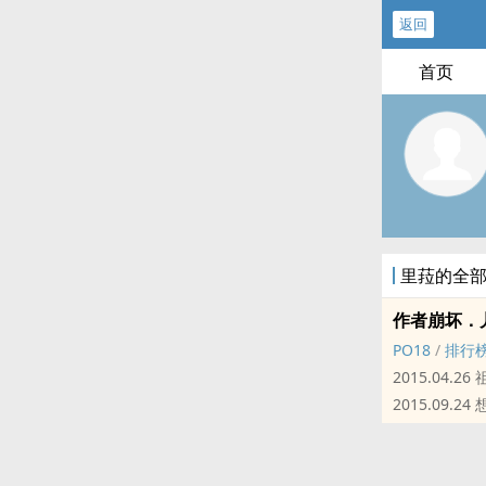
返回
首页
里菈的全
作者崩坏．
PO18
/
排行
2015.04
2015.09
贵手别再盗文
【文案】
「如果某天我