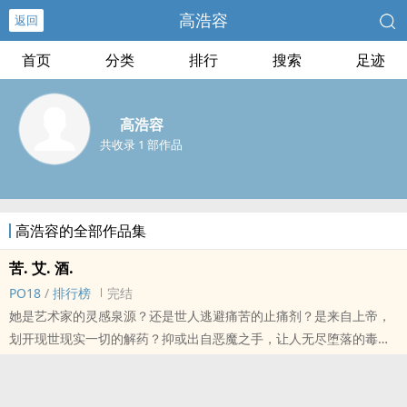
高浩容
返回
首页
分类
排行
搜索
足迹
高浩容
共收录 1 部作品
高浩容的全部作品集
苦. 艾. 酒.
PO18
/
排行榜
完结
她是艺术家的灵感泉源？还是世人逃避痛苦的止痛剂？是来自上帝，
划开现世现实一切的解药？抑或出自恶魔之手，让人无尽堕落的毒
品？也许，苦艾酒只是让我们了解到生命除了肉体感官之外，还有心
灵层次；除了循规蹈矩，有更好的选择能让我们自由。所以，吞下这
口酒！体验活着究竟只是为了生存，还是为了追求自我理想的生活。