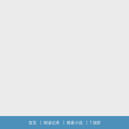
彼得绿，一位患有「感觉相连症」（Synaesthesia）的心理系研究
生，因为一封指导教授从国外寄来的信，来到位于南投山区的「蝉鸣
山庄」。本以为只是一次简单的心理患者治疗，但在他踏进「蝉鸣山
庄」的那刻起，一切都将失控，死亡随之而来！患有隐疾的主角与作
家、扮男装的女孩、学校的助教与学生、每个人都充斥着‍性‎爱‎‌‍交错的
欲念，却因道德、现实、环境……而不得不选择遗忘、隐藏，甚至放
弃，此刻人性备受考验，猜忌、怨恨、痛苦、疯狂、杀戮的情绪再也
无法压抑，于是世界不再美好、不再光亮，幽冥之地处处可见，散落
一地的是那被称为恶魔之毒、堕落之物的绿色之液─苦艾酒，一切终
将虚无。 一部结合爱与欲望、推理、哲学元素的新时代心理悬疑小
说。
<!----- 标签 ----->
首页
阅读记录
搜索小说
顶部