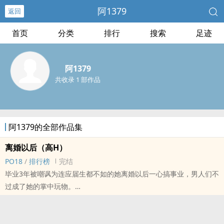
阿1379
返回
首页
分类
排行
搜索
足迹
阿1379
共收录 1 部作品
阿1379的全部作品集
离婚以后（‍‎‌高‌H‍‍）
PO18
/
排行榜
完结
毕业3年被嘲讽为连应届生都不如的她离婚以后一心搞事业，男人们不
过成了她的掌中玩物。
PS：
1V2，女主不小白，不花痴，不圣母，从头到尾都是事业批，至于男
主……他们不太重要。