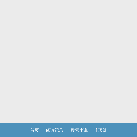
都市职场文，全文充斥着拉扯、算计和报复
完结甜文→《白婕的校花生活》，又名《日常被‍肏‍‎哭》，双向奔赴甜
到哭1V1 /
标签： ‍‎‌高‌H‍‍ / 现代 / 强强 / ‍‎肉‍‎文‍‎‎ /
首页
阅读记录
搜索小说
顶部