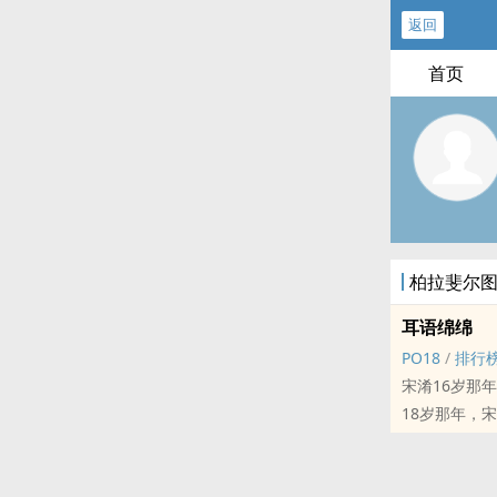
返回
首页
柏拉斐尔
耳语绵绵
PO18
/
排行
宋淆16岁那
18岁那年，
直球舔狗单向
“你我命里本
年下，差7岁，1