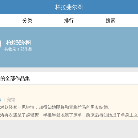
柏拉斐尔图
分类
排行
搜索
柏拉斐尔图
共收录 1 部作品
图的全部作品集
榜
完结
年对赵轻絮一见钟情，却得知她即将和青梅竹马的男友结婚。
宋淆再次遇见了赵轻絮，半推半就地滚了床单，醒来后得知她成了单身主
奔赴、暗恋成真的追妻小故事。
无缘，全靠我努力。”
v1sc