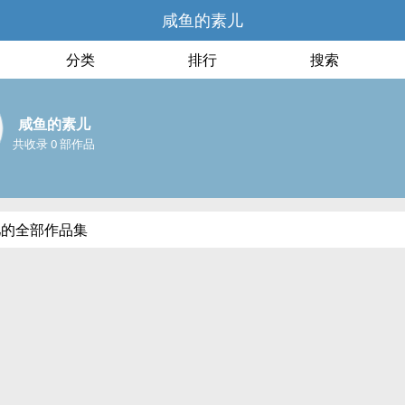
咸鱼的素儿
分类
排行
搜索
咸鱼的素儿
共收录 0 部作品
儿的全部作品集