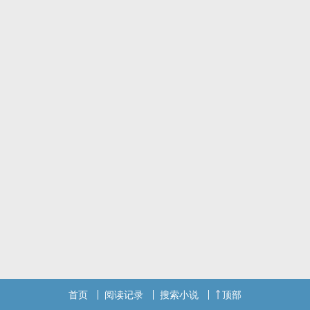
心理承受能力低的不要点进来，骂我全部反弹。
标签： ‍‍‎高‍‎H‍ / NPH / BG / ‎‌肉‌‍‎文‎‌ / 暗黑 /
首页
阅读记录
搜索小说
顶部