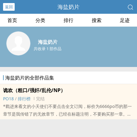
海盐奶片
返回
首页
分类
排行
搜索
足迹
海盐奶片
共收录 1 部作品
海盐奶片的全部作品集
诡欢（粗口/‍‍‎强‌‎‎奸‍‎/‍‌‎乱‌‍‎伦‍‎‌/NP）
‎P‎O‍‍‎1‍‌8‌‍‌
/
排行榜
完结
*戳进来看文的小天使们不要点击全文订阅，标价为6666po币的那一
章节是我传错了的无效章节，已经在标题注明，不要购买那一章。收
费章节不可删除，我也没办法。（ ＴДＴ）
低级的恶趣味，全部都是脑袋里的阴暗面。
雷点估计很多，也许通篇雷点吧。