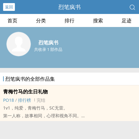
烈笔疯书
返回
首页
分类
排行
搜索
足迹
烈笔疯书
共收录 1 部作品
烈笔疯书的全部作品集
青梅竹马的生日礼物
PO18
/
排行榜
完结
1v1，纯爱，青梅竹马，SC无雷。
第一人称，故事相同，心理和视角不同。
黎叶一（男主）和程佳儿（女主）两小无猜，青梅竹马。年幼的友谊
和青春期小暧昧在大学正式转化为爱情，毕业后两人很快完婚，虽然
家境普通，但两口子过的甜蜜而温馨……