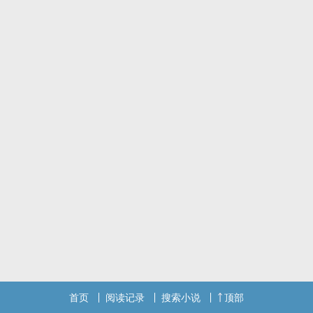
全程恩爱不黑脸，偶尔撒娇吃点醋。
生日线（1-5），佳儿因为出差险些错过叶一生日，有心的老婆绝对不
会忘记给老公生日惊喜……
职场线（6-14），佳儿遇到一些职场问题，叶一化解之后，两人竟在
公司没羞没臊……
居家线（15-21），一场简单的夫妻做饭，演变成了小夫妻的游戏……
露天线（22-28），叶一和佳儿一同出门旅行，一边享受大自然一边
嘿嘿嘿……
续作《青梅竹马的生日礼物Ⅱ》6月15日22点上线，欢迎大家来捧场！
标签： ‌高‍‌‎H‍ / 1V1 / H / ‍‌‍肉‎文‍‎ / 青梅竹马 /
首页
阅读记录
搜索小说
顶部