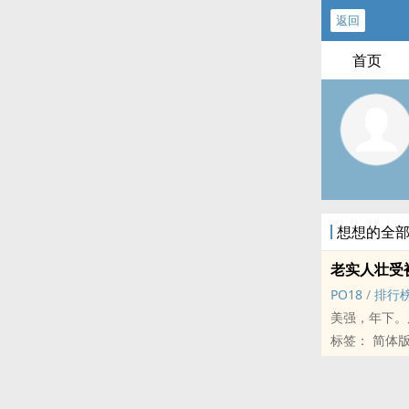
返回
首页
想想的全
老实人壮受‎被
‎‎P‌O‎‎‍1‎8‍‎
/
排行
美强，年下。
标签： 简体版 / 骨科 /