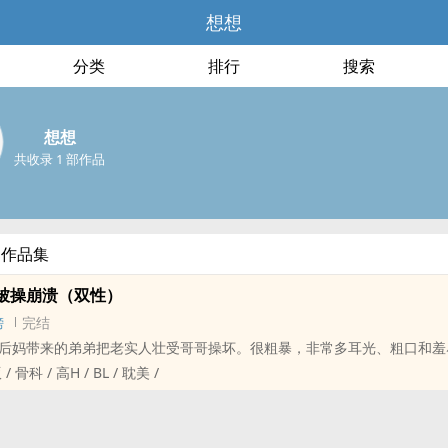
想想
分类
排行
搜索
想想
共收录 1 部作品
部作品集
‎‎操‎‎崩溃（双性）
榜
完结
后妈带来的弟弟把老实人壮受哥哥操坏。很粗暴，非常多耳光、粗口和羞
 ‎‌高‍‌‎H‌‎ / BL / ‎‌耽‌美‌ /