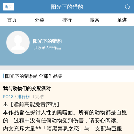
阳光下的猎豹
返回
首页
分类
排行
搜索
足迹
阳光下的猎豹
共收录 3 部作品
阳光下的猎豹的全部作品集
我与动物们的交配派对
PO18
/
排行榜
完结
⚠️【读前高能免责声明】
本作品旨在探讨人性的黑暗面。所有的动物都是自愿
的，过程中没有任何动物受到伤害，请安心阅读。
内文充斥大量**「暗黑禁忌之恋」与「支配与臣服