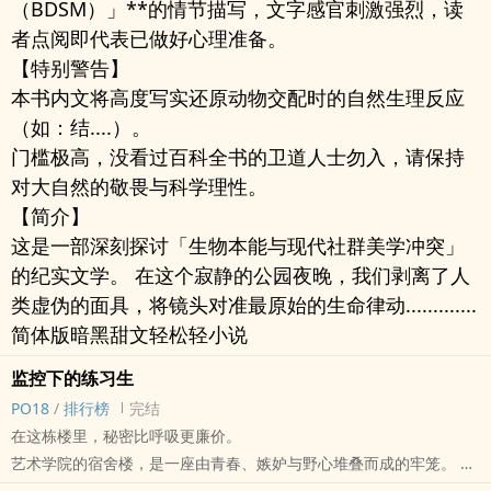
（BDSM）」**的情节描写，文字感官刺激强烈，读
者点阅即代表已做好心理准备。
【特别警告】
本书内文将高度写实还原动物交配时的自然生理反应
（如：结....）。
门槛极高，没看过百科全书的卫道人士勿入，请保持
对大自然的敬畏与科学理性。
【简介】
这是一部深刻探讨「生物本能与现代社群美学冲突」
的纪实文学。 在这个寂静的公园夜晚，我们剥离了人
类虚伪的面具，将镜头对准最原始的生命律动.............
简体版暗黑甜文轻松轻小说
监控下的练习生
PO18
/
排行榜
完结
在这栋楼里，秘密比呼吸更廉价。
艺术学院的宿舍楼，是一座由青春、嫉妒与野心堆叠而成的牢笼。 每
天晚上，当镁光灯熄灭，练舞室与社办的阴影中，另一场演出才正要