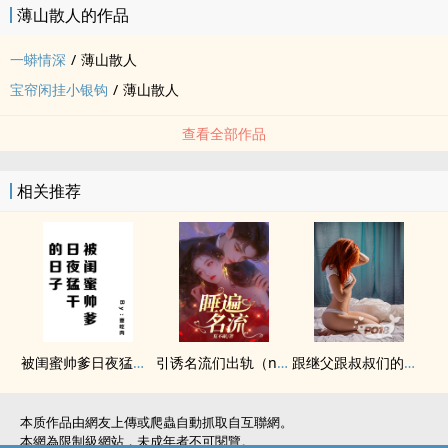
薄山散人的作品
一蟒情深
/
薄山散人
宝帘闲挂小银钩
/
薄山散人
查看全部作品
相关推荐
被闺蜜帅爹日夜猛干的日子（含1v2）
引诱名流们出轨（nph）
跟继父跟叔叔们的‌‍淫‍乱‍‌‍日常NP
本质作品由網友上傳或爬蟲自動抓取自互聯網。
本網為限制級網站，未成年者不可閱覽。