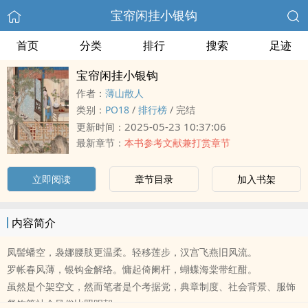
宝帘闲挂小银钩
首页
分类
排行
搜索
足迹
宝帘闲挂小银钩
作者：
薄山散人
类别：
‎‎‍P‍‌O‍‌1‍‎‍8‎‍‌
/
排行榜
/
完结
2025-05-23 10:37:06
更新时间：
最新章节：
本书参考文献兼打赏章节
立即阅读
章节目录
加入书架
内容简介
凤髻蟠空，袅娜腰肢更温柔。轻移莲步，汉宫飞燕旧风流。
罗帐春风薄，银钩金解络。慵起倚阑杆，蝴蝶‍‍海‍棠‎‌带红酣。
虽然是个架空文，然而笔者是个考据党，典章制度、社会背景、服饰
餐饮等社会风俗比照明朝