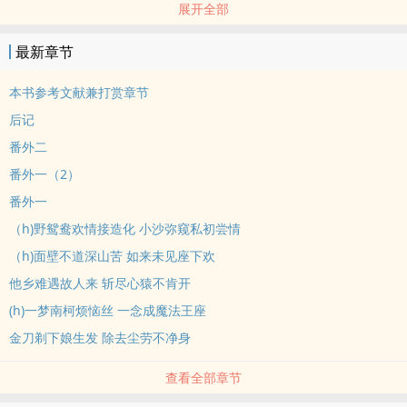
展开全部
说人话版文案：
平昭二十三年，世宗皇帝开恩科，立女举。
最新章节
时人感慨：阉竖当权，牝鸡司晨，黄钟毁弃，瓦釜雷鸣。道之不存，
国将不国矣。
本书参考文献兼打赏章节
朝野震动：这一群如花似玉的大姑娘，皇上这到底是选官，还是纳妃
后记
呢？
番外二
结果妃没纳成，倒便宜了东厂的公公。
番外一（2）
又名《小李子传奇》、《当心理变态对妖艳贱货一见钟情》、《督公
与我不得不说的二三事》
番外一
小李子是个真太监，但是别担心，会让大家吃饱的
（h)野鸳鸯欢情接造化 小沙弥窥私初尝情
男主大权在握东缉事厂提督，女主貌美如花内都察署御史
（h)面壁不道深山苦 如来未见座下欢
bg he ‌‍1‎‌v‌1‌‍‎已完结
他乡难遇故人来 斩尽心猿不肯开
我的Q群:736054243（世界级躺赢艺术家多方会谈）
(h)一梦南柯烦恼丝 一念成魔法王座
去找我耍呀
标签： 不限 / 甜文 / 喜剧 / 轻松 /
金刀剃下娘生发 除去尘劳不净身
查看全部章节