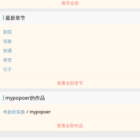
展开全部
极和乐观。他的人生目标是成为一名成功的演员，展现自己的才华和
魅力。
最新章节
他们曾因为一个奇妙的实验而相遇。
三年后，他们又以一种意想不到的方式重逢。
影院
标签： 简体版 / ‎‎‍1‎‌V‌1‎‍ / 现代 / 校园H / 年下 /
实验
初遇
研究
引子
查看全部章节
mypopoer的作品
奇妙的实验
/
mypopoer
查看全部作品