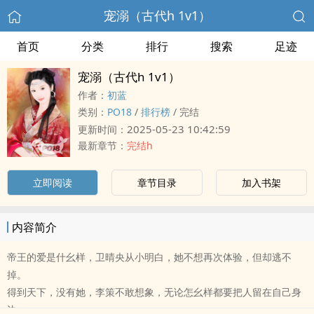
宠溺（古代h ‍‌‍1‍‍‎v‌1‎）
首页
分类
排行
搜索
足迹
宠溺（古代h ‍‌‍1‍‍‎v‌1‎）
作者：
初蓝
类别：
‍‌P‍O‍‌1‎‍8‍‌‎
/
排行榜
/
完结
2025-05-23 10:42:59
更新时间：
最新章节：
完结h
立即阅读
章节目录
加入书架
内容简介
帝王的爱是什幺样，卫晴央从小明白，她不想再次体验，但却逃不
掉。
得到天下，没有她，李策不敢想象，无论怎幺样都要把人留在自己身
边。