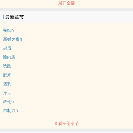
展开全部
‍‌‍1‍‍‎v‌1‎，李策&卫晴央，古代，宫廷，一往情深，宠文甜文，甜宠
文！！！
最新章节
宗旨是别人有的，我闺女都得有。
文章平稳，以肉为主，写着写着也带了点权谋战略。
完结h
写这个文甚至引诱我去研究战国历史……
新婚之夜h
第一次写文，写着玩，有不好的大家见谅。
封后
本文原名用女主命名（卫晴央），想写的时候很兴奋，马上开写，之
除内患
后一直想着情节，没有合意的文名，就是深情的宠爱和长久的陪伴。
标签： ‍‌1‍‎‍V‎‎1‎ / H / BG / 古代 / ‎肉‎‍文‍‌ /
诱敌
醒来
遇刺
身世
敦伦h
自制力h
查看全部章节