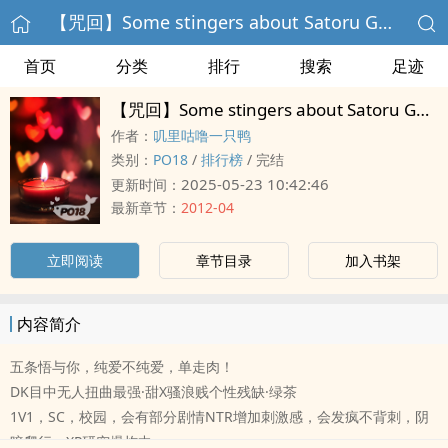
【咒回】Some stingers about Satoru Gojo
首页
分类
排行
搜索
足迹
【咒回】Some stingers about Satoru Gojo
作者：
叽里咕噜一只鸭
类别：
‌‌P‎O‌‍‎1‌‍‎8‌
/
排行榜
/
完结
2025-05-23 10:42:46
更新时间：
最新章节：
2012-04
立即阅读
章节目录
加入书架
内容简介
五条悟与你，纯爱不纯爱，单走肉！
DK目中无人扭曲最强·甜X骚浪贱个性残缺·绿茶
‎‎‍1‌‍‌V‌1‌，SC，校园，会有部分剧情NTR增加刺激感，会发疯不背刺，阴
暗爬行，XP研究爆炸中