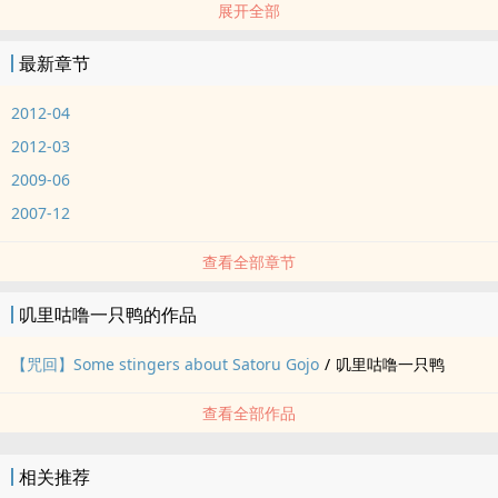
展开全部
彩蛋，时间跨度，OE结局，不为人知，正文第一人称，会修文会改
名，短篇试验性‎‍同‎人‌‌‍写作，番外待定ing……
最新章节
标签： 简体版 / ‍‍‎高‎‎H‍ / ‎‎‍1‌‍‌V‌1‌ / ‎‍同‎人‌‌‍ / 女性向 /
2012-04
2012-03
2009-06
2007-12
查看全部章节
叽里咕噜一只鸭的作品
【咒回】Some stingers about Satoru Gojo
/
叽里咕噜一只鸭
查看全部作品
相关推荐