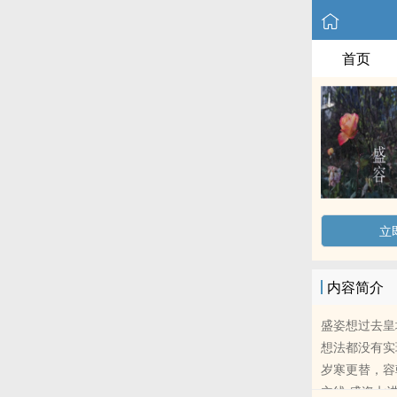
首页
立
内容简介
盛姿想过去皇
想法都没有实
岁寒更替，容
主线:盛姿七