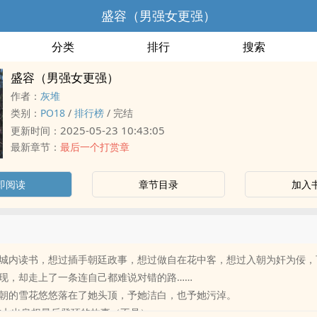
盛容（男强女更强）
分类
排行
搜索
盛容（男强女更强）
作者：
灰堆
类别：
‌P‌‌‍O‍1‍8‍‌‎
/
排行榜
/
完结
2025-05-23 10:43:05
更新时间：
最新章节：
最后一个打赏章
即阅读
章节目录
加入
城内读书，想过插手朝廷政事，想过做自在花中客，想过入朝为奸为佞，
现，却走上了一条连自己都难说对错的路……
朝的雪花悠悠落在了她头顶，予她洁白，也予她污淖。
进七出皇权最后登顶的故事（不是）