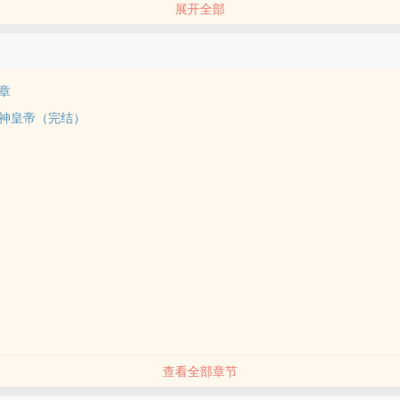
展开全部
期主要是铺垫，主要讲的是“权利”。
篇，写的不太好，唯一能保证的只有绝对不是一群傻呗在权谋！
定都代表作者观点，甚至不代表观点正确（圈重）
鸡作者读了几本史书，自以为是地觉得好像懂了毫厘，于是写了拙作出来
章
火”
神皇帝（完结）
定投珠评论让俺知道，为爱发电的脆弱作者没有评论会活不下去的
 古代 / 清水 / 穿越 /
查看全部章节