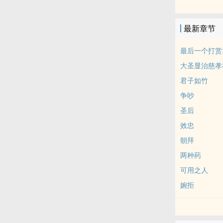
主线不快，前
这是第一本长
最新章节
主角行为不一
总结就是，辣
最后一个打赏
某博是“谢谢丙
大圣显治慈孝
如果有喜欢一
君子如竹
标签： 简体版 /
争吵
圣后
效忠
朝拜
两种药
可用之人
婉拒