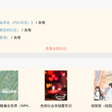
品
金求名（约0.05克）】
/
灰堆
典型科幻文）
/
灰堆
更强）
/
灰堆
查看全部作品
合欢宗圣女睡遍全世界（NPH）
‌色‍情‎‍社会录颠覆常识
假惺惺（校园