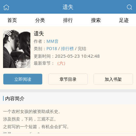
遗失
首页
分类
排行
搜索
足迹
遗失
作者：
MM音
类别：
‌‎‍P‍‎‌O‌‌‍1‌8‌‌‎
/
排行榜
/
完结
2025-05-23 10:42:48
更新时间：
最新章节：
（六）
立即阅读
章节目录
加入书架
内容简介
一个农村女孩的被资助成长史。
涉及拐卖，下药，三观不正。
之前写的一个短篇，有机会会扩写。
算是open ending?