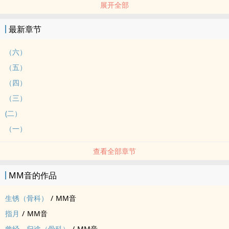
展开全部
没肉。
标签： BG / 女性向 /
最新章节
（六）
（五）
（四）
（三）
(二）
（一）
查看全部章节
MM音的作品
生锈（骨科）
/
MM音
指月
/
MM音
曾经，归途（骨科）
/
MM音