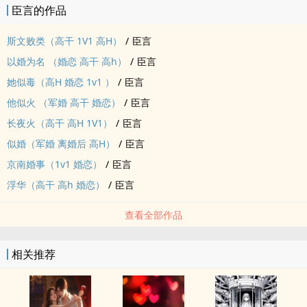
臣言的作品
理智与性吸引力之间，宋瑾选择后者。
从性放纵再到沦陷，陆征逐渐发现自己对宋瑾不止是身体上的迷恋。
斯文败类（‎‌高‍‌干‌‍‌ ‎‌1‌‎‌V‍‎1‍ ‍‎‍高‌H‌）
/
臣言
熟男‎‍熟‌‍女‌‎‍之间的情感拉锯战。(情感拉锯是陆征与宋瑾离开好运来再次
以婚为名 （婚恋 ‎‌高‍‌干‌‍‌ ‌‍高‍‍h‎‌）
/
臣言
相遇后。）
她似毒（‍‎‍高‌H‌ 婚恋 ‍‌1‎v‌1‍ ）
/
臣言
男主：陆征（陆家老二）——《他似火》男主陆曜的亲二哥）
女主：宋瑾（宋晴，宋好运）——（好运来民宿管家，18禁言情小说
他似火 （军婚 ‎‌高‍‌干‌‍‌ 婚恋）
/
臣言
作家）
长夜火（‎‌高‍‌干‌‍‌ ‍‎‍高‌H‌ ‎‌1‌‎‌V‍‎1‍）
/
臣言
《浮婚》已完结（叶修言VS洛语）
似婚（军婚 离婚后 ‍‎‍高‌H‌）
/
臣言
点击可直接进入阅读 /
京南婚事（‍‌1‎v‌1‍ 婚恋）
/
臣言
（‎‌1‌‎‌V‍‎1‍ SC，婚恋 ‌‍高‍‍h‎‌ HE ）
浮华（‎‌高‍‌干‌‍‌ ‌‍高‍‍h‎‌ 婚恋）
/
臣言
男主：叶修言
女主：洛语
查看全部作品
文案：先婚后爱
————————————————
相关推荐
《浮华》番外《浮婚》，番外《浮梦》》清水版本已签约内地平台，
抄袭必究。
（封面来自网络，侵权必删）
来PO写文就是图随心所欲的写文，不接受对文的任何指点。