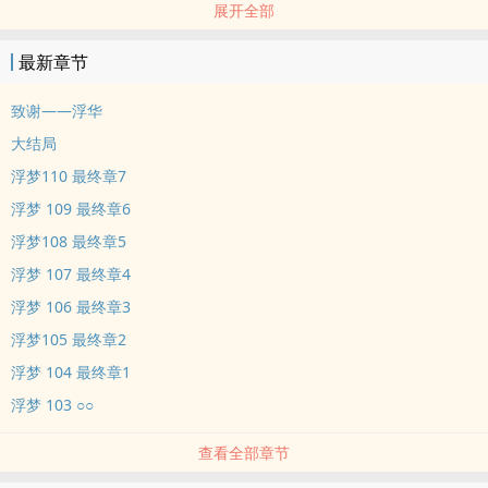
展开全部
HE 房客变老板 京圈破产大佬变军二代。
喜欢看甜宠可直接看 番外《浮婚》是叶修言和洛语的故事（已完结）
最新章节
甜宠 先婚后爱 HE ‍‎‍高‌H‌
喜欢看虐文可直接看 番外《浮梦》是赵临和唐馨的故事（已完结） 强
致谢——浮华
制，粗口，肉多 白切黑‍‍腹‎‌‌黑‎‌男 HE ‍‎‍高‌H‌ ‎‌高‍‌干‌‍‌
大结局
《浮梦》（已完结）赵临VS唐馨） 点击可直接进入阅读 /
浮梦110 最终章7
‎‌1‌‎‌V‍‎1‍ SC ‍‎‍高‌H‌ 白切黑‍‍腹‎‌‌黑‎‌男 HE 强制 ‎‌高‍‌干‌‍‌
浮梦 109 最终章6
排雷预警：粗口，强制，肉多，过程虐心，结局HE
提前排雷：赵临是形婚。
浮梦108 最终章5
男主：赵临
浮梦 107 最终章4
女主：唐馨
浮梦 106 最终章3
文案：上位者与掌权者的情感拉扯。
浮梦105 最终章2
《浮华》已完结（陆征VS宋瑾）
浮梦 104 最终章1
点击可直接进入阅读 /
排雷预警：先性再爱，剧情为主， 肉为辅，剧情流言情向文。
浮梦 103 ○○
宋瑾是个乐观派，不恋爱脑，没割腕也没自残， 她很爱自己，清醒人
查看全部章节
设，戴黑色护腕有其他原因。
文案