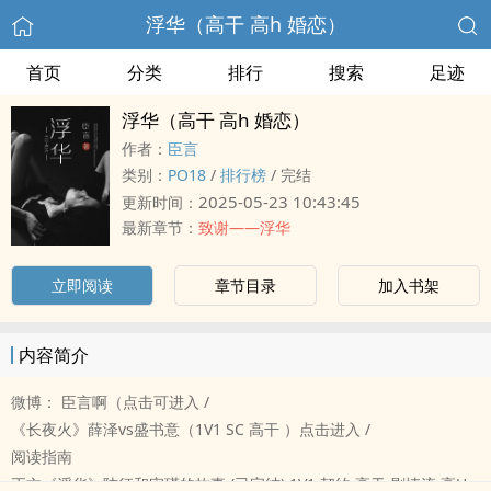
浮华（‎‌高‍‌干‌‍‌ ‌‍高‍‍h‎‌ 婚恋）
首页
分类
排行
搜索
足迹
浮华（‎‌高‍‌干‌‍‌ ‌‍高‍‍h‎‌ 婚恋）
作者：
臣言
类别：
‌‌‎P‎‌O‌‎‍1‍‌8‎‍
/
排行榜
/
完结
2025-05-23 10:43:45
更新时间：
最新章节：
致谢——浮华
立即阅读
章节目录
加入书架
内容简介
微博： 臣言啊（点击可进入 /
《长夜火》薛泽vs盛书意（‎‌1‌‎‌V‍‎1‍ SC ‎‌高‍‌干‌‍‌ ）点击进入 /
阅读指南
正文《浮华》陆征和宋瑾的故事 (已完结) ‎‌1‌‎‌V‍‎1‍ 契约 ‎‌高‍‌干‌‍‌ 剧情流 ‍‎‍高‌H‌