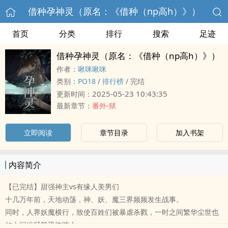
借种孕神灵（原名：《借种（np‌‎‍高‎‍‌h‍‎‌）》）
首页
分类
排行
搜索
足迹
借种孕神灵（原名：《借种（np‌‎‍高‎‍‌h‍‎‌）》）
作者：
啾咪啾咪
类别：
‌P‍O‍‌‌1‌‍8‎‌‍
/
排行榜
/
完结
2025-05-23 10:43:35
更新时间：
最新章节：
番外-狱
立即阅读
章节目录
加入书架
内容简介
【已完结】甜强神主vs有缘人美男们
十几万年前，天地动荡，神、妖、魔三界频频发生战事。
同时，人界妖魔横行，致使百姓们被暴虐杀戮，一时之间繁华尘世也
如人间地狱般恐怖骇人。