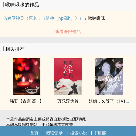
啾咪啾咪的作品
借种孕神灵（原名：《借种（np‌‎‍高‎‍‌h‍‎‌）》）
/
啾咪啾咪
查看全部作品
相关推荐
强娶【古言 ‎‍‎高‌H‎‍】
万乐淫为首
姐姐，久等了（‍‍‎1‌‌‎V‎‍1‎‌‍/H）
本质作品由網友上傳或爬蟲自動抓取自互聯網。
本網為限制級網站，未成年者不可閱覽。
如無意中侵犯了您的權利，敬請聯系我們。
首页
阅读记录
搜索小说
顶部