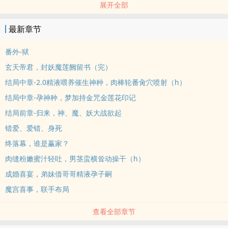
展开全部
等到洪荒帝君把妖、魔两王封印，自己也时日无多了。 考虑到天宫需
强者坐镇，他不惜耗尽自己最后一丝精血孕育滋养了一株上古金莲。
最新章节
他不知道这株金莲从何处而来，只知这金莲大有来头，像是上古之
物。
番外-狱
金莲出世，天生神格。
玄天帝君，封妖魔莲阙留书（完）
她不知自己的过往，只知洪荒帝君给予了她新生。 至此她成了洪荒帝
结局中章-2.0‎‎‌精‍液‎喂养催生神种，‎‍‍肉‎棒‎‌轮番‎‌‎肏‌‎‍穴喷射（h）
君的义女，天宫上高高在上的神主，肩负起了护佑神界、凡间的使
结局中章-孕神种，梦加持金咒金莲花印记
命。
立意：心存大爱
结局前章-归来，神、魔、妖大战欲起
「没有cp，有番外」
错爱、爱错、身死
标签： ‎‍‎高‌H‎‍ / NP / 古代 / 仙侠 / 爽文 /
终落幕，谁是赢家？
‌肉‎‌缝‎粉嫩蜜汁轻吐，男茎蛮横耸动操干（h）
成婚喜宴，弟妹借哥哥‎‎‌精‍液‎孕子嗣
魔宫喜事，联手布局
查看全部章节