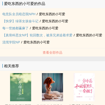
爱吃东西的小可爱的作品
中单温柔疏离，笑意之下全是防备。
上单是她的前任，恨她入骨。
电竞队全员暗恋我NPH
/
爱吃东西的小可爱
辅助依赖她，却逐渐失控。
【快穿】绿茶女孩奋斗记
/
爱吃东西的小可爱
ADC暴躁张狂，却最先看穿她。
每一世她都赢麻了
/
爱吃东西的小可爱
——而这一次，她不能再逃。
任务只有一个：带他们拿下世界冠军。
【真骨科恶女NP】轮回数次，被亲兄弟追着求爱
/
爱吃东西的小可爱
可没人知道——这场比赛，早就不只是电竞。
流氓学院NP
/
爱吃东西的小可爱
贫困还债美女Ｘ冠军战队Ｘ其他战队高手
＿＿＿＿＿＿＿＿＿
查看全部作品
男主们介绍：
【ASTRA战队】
相关推荐
靳弘豪｜队长‧打野（Jungle）｜战术核心
十七岁，队长，聪明冷静，游刃有余，实力战队最强，临场判断怪物
级，初中和陆君墨同校
陆君墨｜中单（Mid）｜战术智脑
十七岁，‌‎‌腹‌‎‎黑‍‌聪明优等生，内在冷漠，外表温柔阳光灿烂，习惯收下
粉丝礼物，私下全部丢弃，怀疑任何「好意」背后都有代价，粉丝宠
儿、真实面：情感冷漠，对人性高度不信任，初中和靳弘豪同校