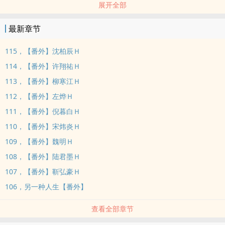
展开全部
【简介】
玥颖穿到了电竞文里面，原本在时空管理局悠闲度日的超级大佬，度
最新章节
假没几日就又开始被迫上岗做任务。
原本电竞世界中，原主录取电竞队伍后，她喜欢电竞原因，为了更配
115，【番外】沈柏辰Ｈ
合冠军队伍，自己故意穿男装、剪短发，让队友跟她相处像哥儿们，
114，【番外】许翔祐Ｈ
虽然大家都知道她是女生，可没人把她当女生，更何况队伍中有被她
113，【番外】柳寒江Ｈ
甩过的前男友。
112，【番外】左烨Ｈ
前男友和队友们都认为她心机深沉，故意女扮男装勾引，大家都对她
厌恶，她自己从小的性瘾症以药物压下，却在一次意外中不小心兽性
111，【番外】倪暮白Ｈ
大发强上队友，造成团队和谐打乱。
110，【番外】宋炜炎Ｈ
最后自己主动离开电竞圈，回乡下后，一次电竞决赛中看到战队伙伴
109，【番外】魏明Ｈ
们错失冠军的落败，后悔自己当初离开的决定。
108，【番外】陆君墨Ｈ
原主老死后的灵魂来到时空管理局，碰上了玥颖，希望她能代替自己
107，【番外】靳弘豪Ｈ
改写命运。
原主她曾亲手毁掉一支冠军队。
106，另一种人生【番外】
再次睁眼，玥颖回到一切还没崩坏之前⋯⋯
查看全部章节
那支原主逃离的战队，那些曾被她伤过的人，全都还在。
队长冷静克制，却对她步步试探。