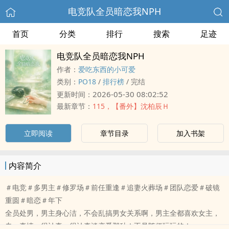
电竞队全员暗恋我NPH
首页
分类
排行
搜索
足迹
电竞队全员暗恋我NPH
作者：
爱吃东西的小可爱
类别：
‎‍P‍‎O‍‌‎1‍8‍
/
排行榜
/
完结
2026-05-30 08:02:52
更新时间：
最新章节：
115，【番外】沈柏辰Ｈ
立即阅读
章节目录
加入书架
内容简介
＃电竞＃多男主＃修罗场＃前任重逢＃追妻火葬场＃团队恋爱＃破镜
重圆＃暗恋＃年下
全员处男，男主身心洁，不会乱搞男女关系啊，男主全都喜欢女主，
专一真情，很认真、很认真谈恋爱那种！不是随便玩玩的！