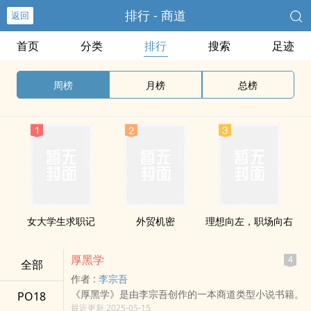
排行 - 商道
返回
首页
分类
排行
搜索
足迹
周榜
月榜
总榜
女大学生求职记
外贸机密
理想向左，职场向右
厚黑学
4
全部
作者 :
李宗吾
《厚黑学》是由李宗吾创作的一本商道类型小说书籍。
PO18
最近更新 2025-05-15