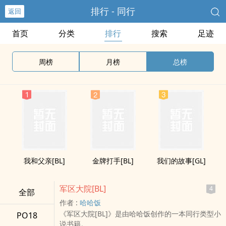
排行 - 同行
返回
首页
分类
排行
搜索
足迹
周榜
月榜
总榜
我和父亲[BL]
金牌打手[BL]
我们的故事[GL]
军区大院[BL]
4
全部
作者 :
哈哈饭
《军区大院[BL]》是由哈哈饭创作的一本同行类型小
PO18
说书籍。