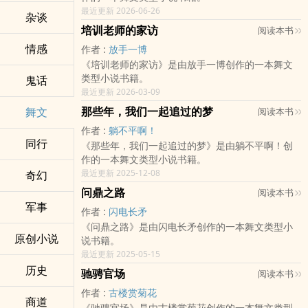
最近更新 2026-06-26
杂谈
培训老师的家访
阅读本书
情感
作者 :
放手一博
《培训老师的家访》是由放手一博创作的一本舞文
类型小说书籍。
鬼话
最近更新 2026-03-09
那些年，我们一起追过的梦
舞文
阅读本书
作者 :
躺不平啊！
同行
《那些年，我们一起追过的梦》是由躺不平啊！创
作的一本舞文类型小说书籍。
最近更新 2025-12-08
奇幻
问鼎之路
阅读本书
军事
作者 :
闪电长矛
《问鼎之路》是由闪电长矛创作的一本舞文类型小
原创小说
说书籍。
最近更新 2025-05-15
历史
驰骋官场
阅读本书
作者 :
古楼赏菊花
商道
《驰骋官场》是由古楼赏菊花创作的一本舞文类型