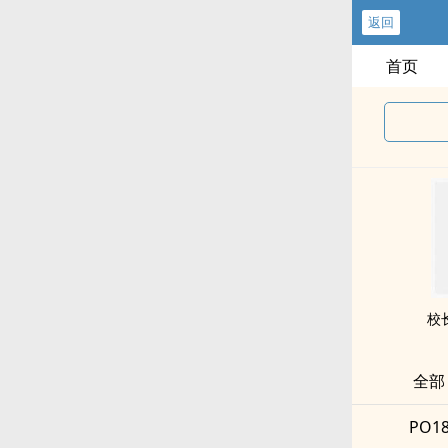
返回
首页
校
全部
PO1